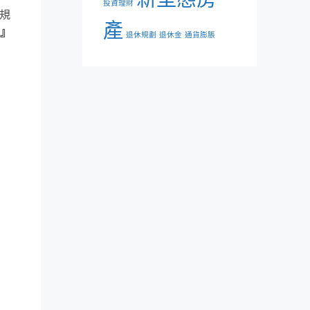
投資理財
規
產
理』
退休規劃
退休金
通貨膨脹