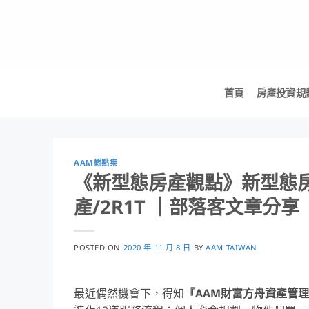
Skip
to
content
首頁
房產投資規
AAM觀點集
《新型態房產觀點》新型態房
產/2R1T ｜部落客文章分享
POSTED ON
2020 年 11 月 8 日
BY
AAM TAIWAN
最近偶然機會下，得知
『AAM財富方舟資產管