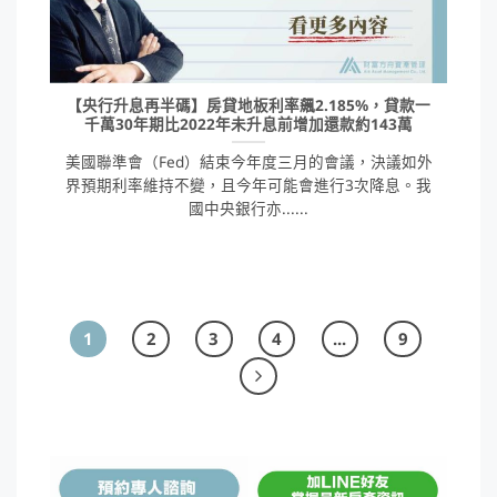
【央行升息再半碼】房貸地板利率飆2.185%，貸款一
千萬30年期比2022年未升息前增加還款約143萬
美國聯準會（Fed）結束今年度三月的會議，決議如外
界預期利率維持不變，且今年可能會進行3次降息。我
國中央銀行亦......
1
2
3
4
...
9