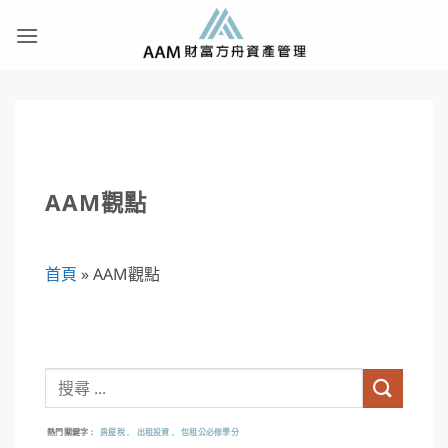
Skip
to
content
AAM觀點
首頁
»
AAM觀點
熱門關鍵字
房屋稅
出租投資
包租公必修學分