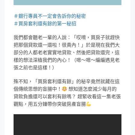
＃銀行專員不一定會告訴你的秘密
＃買房套利還有餘的第一秘招
我們都會聽老一輩的人說：「哎唷，買房子就趕快
把那個貸款還一還啦！很貴內！」於是現在我們大
部分的人都老老實實地貸款、然後把貸款還完，這
樣的想法深植我們的內心！（嗯～嗯～編編遇見老
張之前也是這樣！）
殊不知，「買房套利還有餘」的秘辛竟然就藏在這
個傳統思想的盲腸中！
想知道怎麼減少每月的
貸款負擔還可以套利有餘嗎？ 趕緊收看這一集老張
觀點，用五分鐘帶你突破房產盲腸