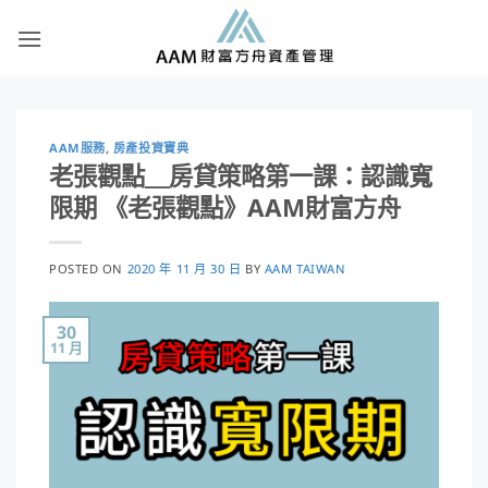
Skip
to
content
AAM服務
,
房產投資寶典
老張觀點＿房貸策略第一課：認識寬
限期 《老張觀點》AAM財富方舟
POSTED ON
2020 年 11 月 30 日
BY
AAM TAIWAN
30
11 月