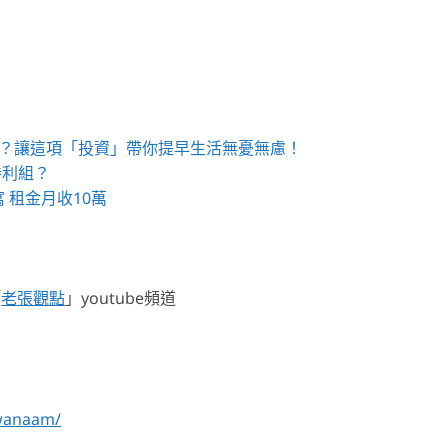
活？讓這項「投資」帶你提早生活無憂無慮！
勝利組？
 租金月收10萬
「
老張觀點
」youtube頻道
iwanaam/