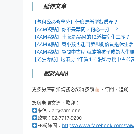
延伸文章
【包租公必修學分】什麼是新型態房產？
【AAM觀點】你不是葉問，何必一打十？
【AAM觀點】什麼是AAM的12道標準化工序？
【AAM觀點】養小孩也能同步規劃優質退休生
【AAM觀點】
買間中古屋 就能讓孩子成為人生
【老張專訪】房滾房 4年買4屋 張凱專挑中古公寓
關於AAM
更多房產新知請務必記得按讚
、訂閱、追蹤 
想與老張交流，歡迎：
來信：ar@aam.one
致電：02-7717-9200
FB粉絲團：
https://www.facebook.com/ta