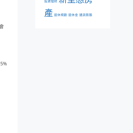
投資理財
產
退休規劃
退休金
通貨膨脹
會
5%