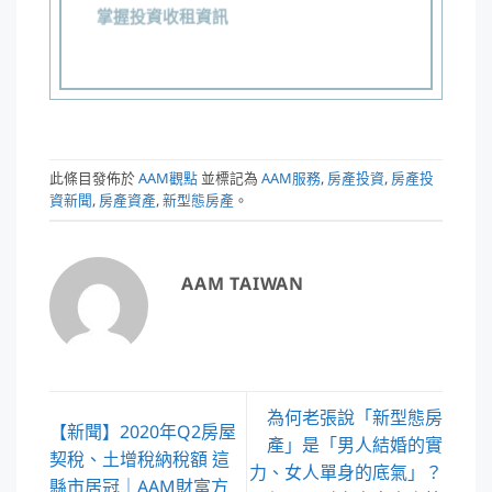
掌握投資收租資訊
此條目發佈於
AAM觀點
並標記為
AAM服務
,
房產投資
,
房產投
資新聞
,
房產資產
,
新型態房產
。
AAM TAIWAN
為何老張說「新型態房
【新聞】2020年Q2房屋
產」是「男人結婚的實
契稅、土增稅納稅額 這
力、女人單身的底氣」？
縣市居冠｜AAM財富方