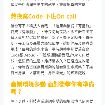
頂尖學府應屆畢業生的就業、施展抱負的首選。
熬夜寫Code 下班On call
但也有不少科技人自嘲：「進產業後從『有抱負』
變成『有爆腹』」，雖是句玩笑話，卻不難看出在
職人員對於健康的擔憂，除了三餐不定時外，責任
制、長工時及高壓力職場環境，讓保健品及醫療費
用成了每月的薪水小偷；平時想養生卻要熬夜寫
Code跟Debug、下班想運動卻受限於On Call狀
態，但這樣的生活，能持續多久？已經透支的體
力，你是否已經存有足夠的錢看醫生跟買藥？不讓
自己身陷「人前風光、身體壞光」的尷尬處境。
產業環境多變 面對衝擊你有準備
嗎？
除了身體，科技產業詭譎多變的職場環境也是需要