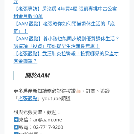
元
【老張專訪】房滾房 4年買4屋 張凱專挑中古公寓
租金月收10萬
【AAM觀點】老張教你如何預備退休生活的「底
氣」！
【AAM觀點】養小孩也能同步規劃優質退休生活？
讓這項「投資」帶你提早生活無憂無慮！
【老張觀點】武漢肺炎拉警報！投資哪兒的房產才
有金鐘罩？
關於AAM
更多房產新知請務必記得按讚
、訂閱、追蹤
「
老張觀點
」youtube頻道
想與老張交流，歡迎：
來信：ar@aam.one
致電：02-7717-9200