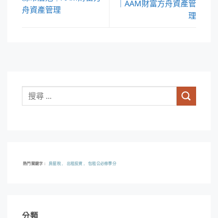
｜AAM財富方舟資產管
舟資產管理
理
熱門關鍵字
房屋稅
出租投資
包租公必修學分
分類