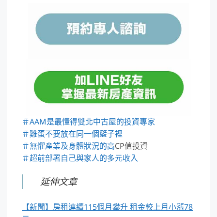
＃AAM是最懂得雙北中古屋的投資專家
＃雞蛋不要放在同一個籃子裡
＃無懼產業及身體狀況的高
CP值投資
＃超前部署自己與家人的多元收入
延伸文章
【新聞】房租連續115個月攀升 租金較上月小漲78