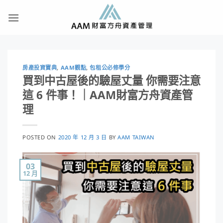
Skip
to
content
房產投資寶典
,
AAM觀點
,
包租公必修學分
買到中古屋後的驗屋丈量 你需要注意
這 6 件事！｜AAM財富方舟資產管
理
POSTED ON
2020 年 12 月 3 日
BY
AAM TAIWAN
03
12 月