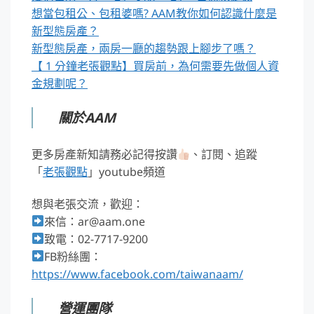
想當包租公、包租婆嗎? AAM教你如何認識什麼是
新型態房產？
新型態房產，兩房一廳的趨勢跟上腳步了嗎？
【 1 分鐘老張觀點】買房前，為何需要先做個人資
金規劃呢？
關於AAM
更多房產新知請務必記得按讚
、訂閱、追蹤
「
老張觀點
」youtube頻道
想與老張交流，歡迎：
來信：ar@aam.one
致電：02-7717-9200
FB粉絲團：
https://www.facebook.com/taiwanaam/
營運團隊