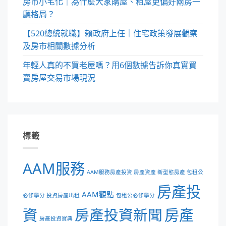
房市小宅化｜為什麼大家購屋、租屋更偏好兩房一
廳格局？
【520總統就職】賴政府上任｜住宅政策發展觀察
及房市相關數據分析
年輕人真的不買老屋嗎？用6個數據告訴你真實買
賣房屋交易市場現況
標籤
AAM服務
AAM服務房產投資 房產資產 新型態房產 包租公
房產投
AAM觀點
必修學分 投資房產出租
包租公必修學分
資
房產投資新聞
房產
房產投資寶典