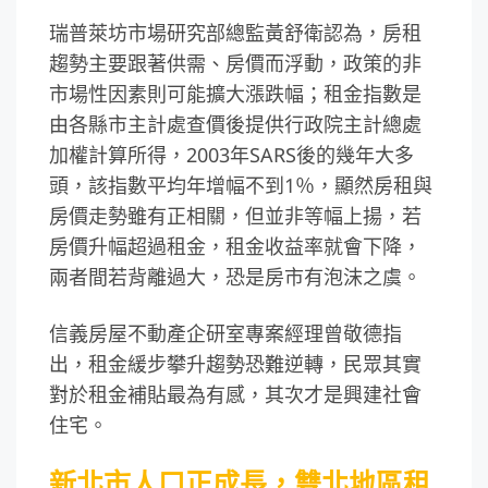
瑞普萊坊市場研究部總監黃舒衛認為，房租
趨勢主要跟著供需、房價而浮動，政策的非
市場性因素則可能擴大漲跌幅；租金指數是
由各縣市主計處查價後提供行政院主計總處
加權計算所得，2003年SARS後的幾年大多
頭，該指數平均年增幅不到1％，顯然房租與
房價走勢雖有正相關，但並非等幅上揚，若
房價升幅超過租金，租金收益率就會下降，
兩者間若背離過大，恐是房市有泡沫之虞。
信義房屋不動產企研室專案經理曾敬德指
出，租金緩步攀升趨勢恐難逆轉，民眾其實
對於租金補貼最為有感，其次才是興建社會
住宅。
新北市人口正成長，雙北地區租