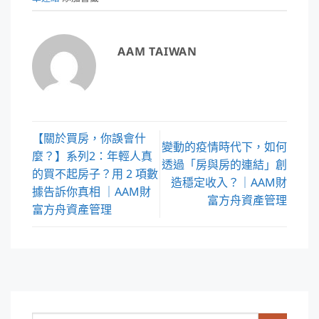
AAM TAIWAN
【關於買房，你誤會什
變動的疫情時代下，如何
麼？】系列2：年輕人真
透過「房與房的連結」創
的買不起房子？用 2 項數
造穩定收入？｜AAM財
據告訴你真相 ｜AAM財
富方舟資產管理
富方舟資產管理