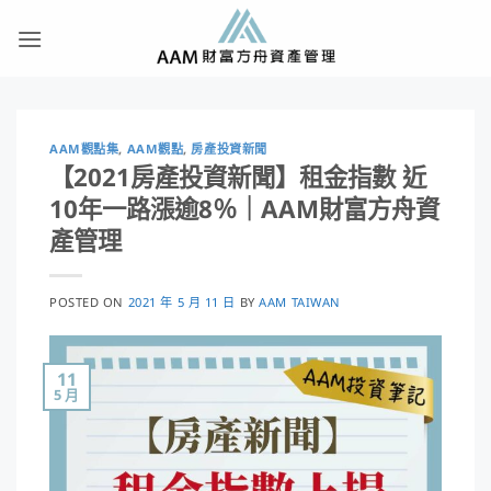
Skip
to
content
AAM觀點集
,
AAM觀點
,
房產投資新聞
【2021房產投資新聞】租金指數 近
10年一路漲逾8％｜AAM財富方舟資
產管理
POSTED ON
2021 年 5 月 11 日
BY
AAM TAIWAN
11
5 月