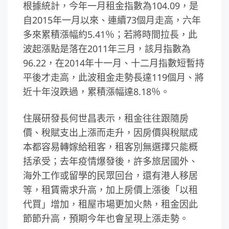
根據統計，今年一月租金指數為104.09，是
自2015年一月以來、連續73個月走高，六年
多來累積漲幅約5.41％；若將時間拉長，此
波起漲點是落在2011年三月，該月指數為
96.22，在2014年十一月、十二月指數短暫持
平後才走高，此波租金走勢長達119個月、將
近十年沒跌過，累積漲幅達8.18％。
住展研發長何世昌表示，租金往往跟隨房
價、稅賦支出上漲而走升，因房價與稅賦成
本都容易轉嫁給租客，租客別無選擇只能概
括承受；去年疫情爆發後，許多旅居國外、
海外工作或留學的民眾回台，還有港人移居
等，租賃需求升高，加上房價上漲後「以租
代買」增加，租屋市場更加火熱，租金因此
節節升高，預期今年也會呈現上漲走勢。