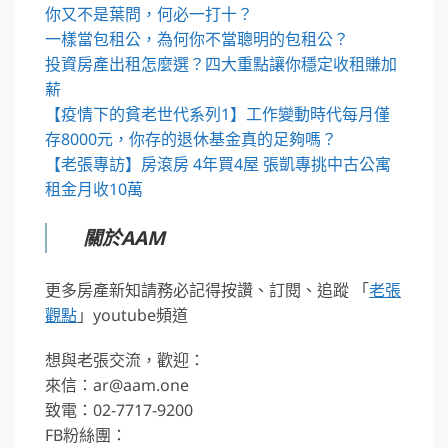
你又不是葉問，何必一打十？
一樣當包租公，為何你不當聰明的包租公？
投資房產出租怎麼選？四大重點讓你穩定收租賺加
薪
【疫情下的貧老世代系列1】工作變動時代每月僅
存8000元，你存的退休基金真的足夠嗎？
【老張專訪】房滾房 4年買4屋 張凱專挑中古公寓
租金月收10萬
關於AAM
更多房產新知請務必記得按讚、訂閱、追蹤 「
老張
觀點
」youtube頻道
想與老張交流，歡迎：
來信：ar@aam.one
致電：02-7717-9200
FB粉絲團：