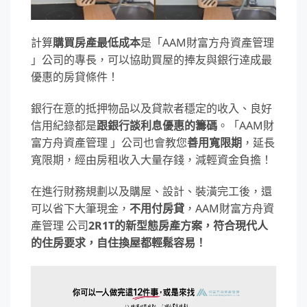
計算
購買房產最低成本
是「AAM財富方舟資產管理
」公司的專長，可以協助買屋的捧友與銀行逹成最
優惠的房貸條件！
銀行在意的抵押物品以及貸款者穩定的收入、良好
信用紀錄都是
跟銀行談利息優惠的籌碼
。「AAM財
富方舟資產管理 」公司也會教您
善用寬限期
，延長
寬限期，經由房租收入大量存錢，減輕資金負擔！
在進行財務規劃以及購屋、設計、裝潢完工後，還
可以省下大筆現金，
不用付房貸
，AAM財富方舟資
產管理 公司
2R1T的新型態房產方案，符合現代人
的住房要求，自住換屋都輕鬆容易！