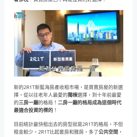
新的2R1T新藍海房產收租市場，是買賣房屋的新選
擇，從以往老年人最愛的
獨棟
選擇，到十年前最愛
的
三房一廳
的格局！
二房一廳的格局成為這個時代
最適合投資的標的
！
目前統計最快租出去的房型就是2R1T的格局，不但
租金較少，2R1T比起套房和雅房，多了
公共空間
，