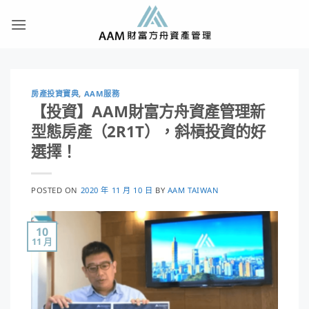
Skip
to
content
房產投資寶典
,
AAM服務
【投資】AAM財富方舟資產管理新
型態房產（2R1T），斜槓投資的好
選擇！
POSTED ON
2020 年 11 月 10 日
BY
AAM TAIWAN
10
11 月