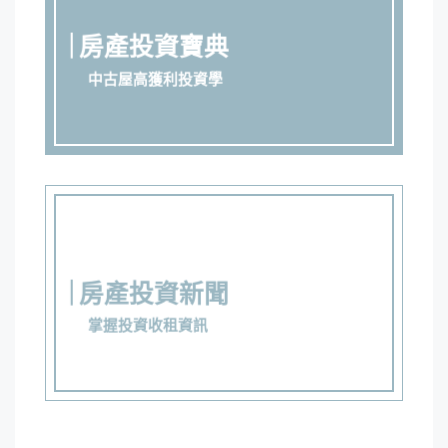
房產投資寶典
中古屋高獲利投資學
房產投資新聞
掌握投資收租資訊