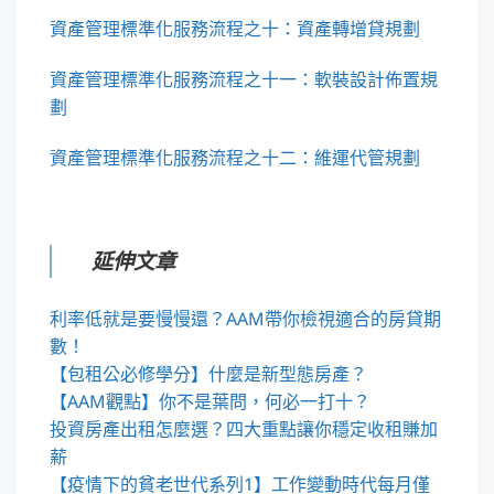
資產管理標準化服務流程之十：資產轉增貸規劃
資
產管理標準化服務流程之十一：軟裝設計佈置規
劃
資產管理標準化服務流程之十二：維運代管規劃
延伸文章
利率低就是要慢慢還？AAM帶你檢視適合的房貸期
數！
【包租公必修學分】什麼是新型態房產？
【AAM觀點】你不是葉問，何必一打十？
投資房產出租怎麼選？四大重點讓你穩定收租賺加
薪
【疫情下的貧老世代系列1】工作變動時代每月僅