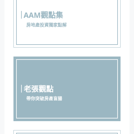
AAM觀點集
房地產投資獨家點解
老張觀點
帶你突破房產盲腸