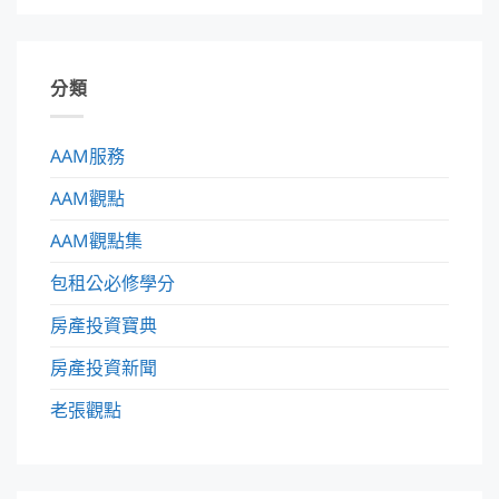
分類
AAM服務
AAM觀點
AAM觀點集
包租公必修學分
房產投資寶典
房產投資新聞
老張觀點