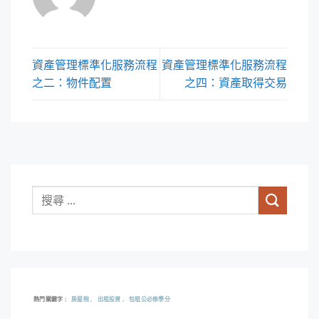
資產管理標準化服務流程
資產管理標準化服務流程
之二：物件配置
之四：資產取得交易
熱門關鍵字
房屋稅
出租投資
包租公必修學分