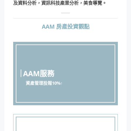
及資料分析，資訊科技產業分析，美食導覽。
AAM 房產投資觀點
AAM服務
資產管理投報10%↑