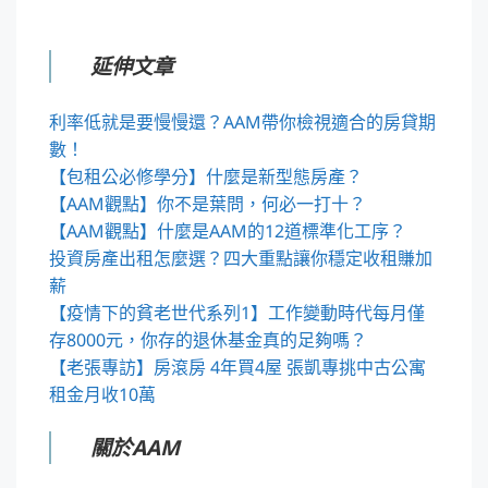
延伸文章
利率低就是要慢慢還？AAM帶你檢視適合的房貸期
數！
【包租公必修學分】什麼是新型態房產？
【AAM觀點】你不是葉問，何必一打十？
【AAM觀點】什麼是AAM的12道標準化工序？
投資房產出租怎麼選？四大重點讓你穩定收租賺加
薪
【疫情下的貧老世代系列1】工作變動時代每月僅
存8000元，你存的退休基金真的足夠嗎？
【老張專訪】房滾房 4年買4屋 張凱專挑中古公寓
租金月收10萬
關於AAM