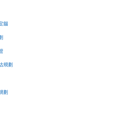
定錨
劃
管
估規劃
規劃