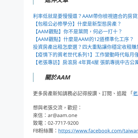
利率低就是要慢慢還？AAM帶你檢視適合的房貸
【包租公必修學分】什麼是新型態房產？
【AAM觀點】你不是葉問，何必一打十？
【AAM觀點】什麼是AAM的12道標準化工序？
投資房產出租怎麼選？四大重點讓你穩定收租賺
【疫情下的貧老世代系列1】工作變動時代每月僅
【老張專訪】房滾房 4年買4屋 張凱專挑中古公寓
關於AAM
更多房產新知請務必記得按讚、訂閱、追蹤 「
老
想與老張交流，歡迎：
來信：ar@aam.one
致電：02-7717-9200
FB粉絲團：
https://www.facebook.com/taiwa