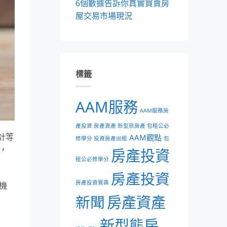
6個數據告訴你真實買賣房
屋交易市場現況
標籤
AAM服務
AAM服務房
產投資 房產資產 新型態房產 包租公必
計等
AAM觀點
修學分 投資房產出租
包
，
房產投資
租公必修學分
房產投資
房產投資寶典
機
新聞
房產資產
新型態房