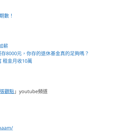
期數！
加薪
存8000元，你存的退休基金真的足夠嗎？
 租金月收10萬
張觀點
」youtube頻道
naam/