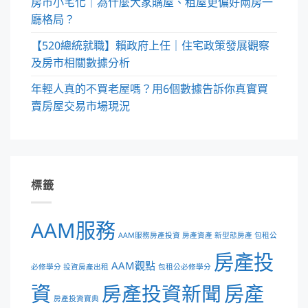
房市小宅化｜為什麼大家購屋、租屋更偏好兩房一
廳格局？
【520總統就職】賴政府上任｜住宅政策發展觀察
及房市相關數據分析
年輕人真的不買老屋嗎？用6個數據告訴你真實買
賣房屋交易市場現況
標籤
AAM服務
AAM服務房產投資 房產資產 新型態房產 包租公
房產投
AAM觀點
必修學分 投資房產出租
包租公必修學分
資
房產投資新聞
房產
房產投資寶典