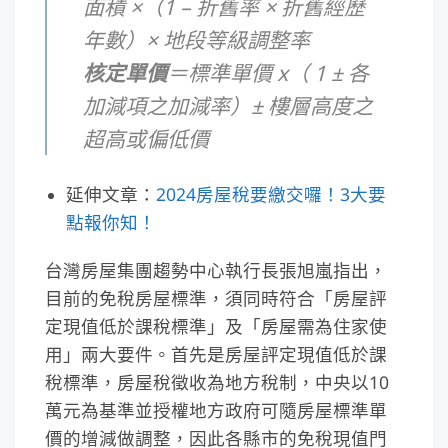
面積
×
（
1 –
折舊率
×
折舊經歷
年數）
×
地段等級調整率
核定單價
＝標準單價
x
（
1 ±
各
加減項之加減率）
±
樓層高度之
超高或偏低價
延伸文章：
2024房屋稅要繳交囉！3大要
點報你知！
台灣房屋集團趨勢中心執行長張旭嵐指出，
目前的免稅房屋標準，須同時符合「房屋評
定現值低於課稅標準」及「房屋需為住家使
用」兩大要件。首先是房屋評定現值低於課
稅標準，房屋稅徵收為地方稅制，中央以10
萬元為基準並授權地方政府可隨房屋標準單
價的增減做調整，因此各縣市的免稅現值門