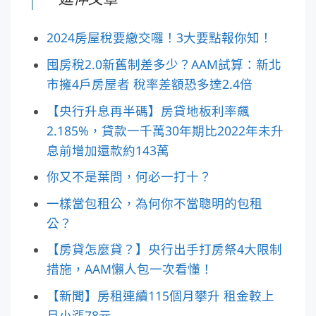
2024房屋稅要繳交囉！3大要點報你知！
囤房稅2.0新舊制差多少？AAM試算：新北
市擁4戶房屋者 稅率差額恐多達2.4倍
【央行升息再半碼】房貸地板利率飆
2.185%，貸款一千萬30年期比2022年未升
息前增加還款約143萬
你又不是葉問，何必一打十？
一樣當包租公，為何你不當聰明的包租
公？
【房貸怎麼貸？】央行出手打房祭4大限制
措施，AAM懶人包一次看懂！
【新聞】房租連續115個月攀升 租金較上
月小漲78元