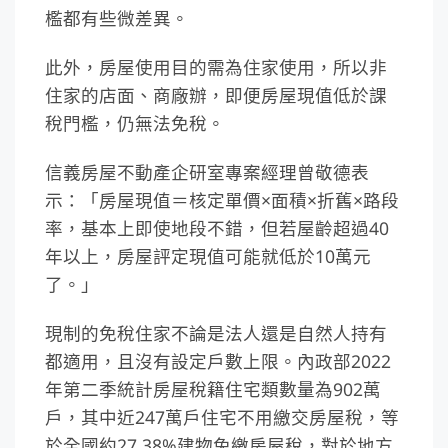
檻都有些微差異。
此外，房屋使用目的需為住家使用，所以非
住家的店面、商廠辦，即便房屋現值低於課
稅門檻，仍無法免稅。
信義房屋不動產企研室專案經理曾敬德表
示：「房屋現值＝核定單價×面積×折舊×路段
率，基本上即使地段不錯，但若屋齡超過40
年以上，房屋評定現值可能就低於10萬元
了。」
現制的免稅住家不論是法人還是自然人持有
都適用，且沒有設定戶數上限。內政部2022
年第二季統計房屋稅籍住宅類數量為902萬
戶，其中近247萬戶住宅不用繳交房屋稅，等
於全國約27.38%建物免繳房屋稅，對於地方