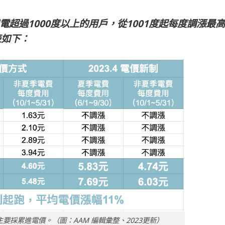
電超過1000度以上的用戶，從1001度起每度調漲最高
表如下：
要採累進電價。（圖：AAM 編輯彙整、2023更新）