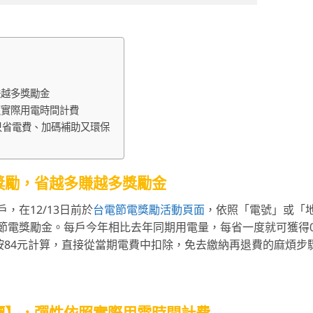
賺越多獎勵金
照實際用電時間計費
只省電費、加碼補助又環保
獎勵，省越多賺越多獎勵金
在12/13日前於
台電節電獎勵活動頁面
，依照「電號」或「
電獎勵金。每戶今年相比去年同期用電量，每省一度就可獲得0
按84元計算，直接從當期電費中扣除，免去繳納再退費的麻煩步
價】，彈性依照實際用電時間計費