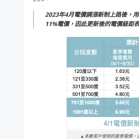
2023年4月電價調漲新制上路後，用
11%電價，因此更新後的電價級距
▲多數家戶使用的夏季電價，主