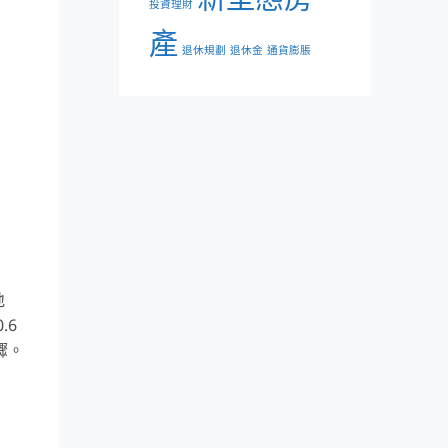
投資理財
產
退休規劃
退休金
通貨膨脹
地
.6
驟。