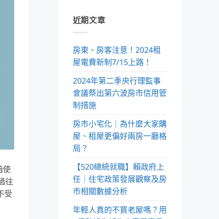
近期文章
房東、房客注意！2024租
屋電費新制7/15上路！
2024年第二季央行理監事
會議祭出第六波房市信用管
制措施
房市小宅化｜為什麼大家購
屋、租屋更偏好兩房一廳格
局？
【520總統就職】賴政府上
箱使
任｜住宅政策發展觀察及房
過往
市相關數據分析
不受
年輕人真的不買老屋嗎？用