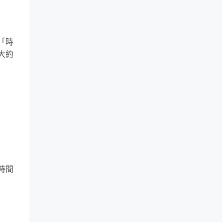
「時
大約
時間