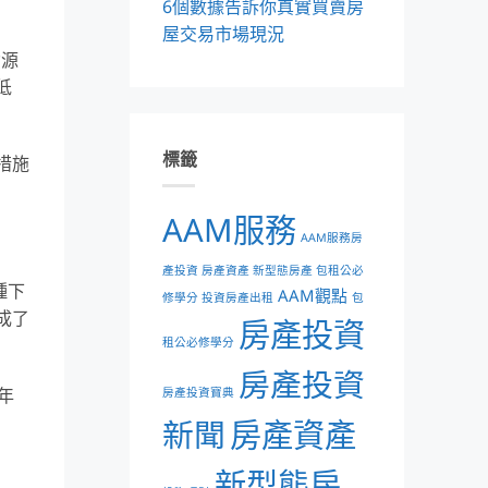
6個數據告訴你真實買賣房
屋交易市場現況
資源
低
標籤
措施
AAM服務
AAM服務房
產投資 房產資產 新型態房產 包租公必
種下
AAM觀點
修學分 投資房產出租
包
成了
房產投資
租公必修學分
房產投資
年
房產投資寶典
新聞
房產資產
新型態房