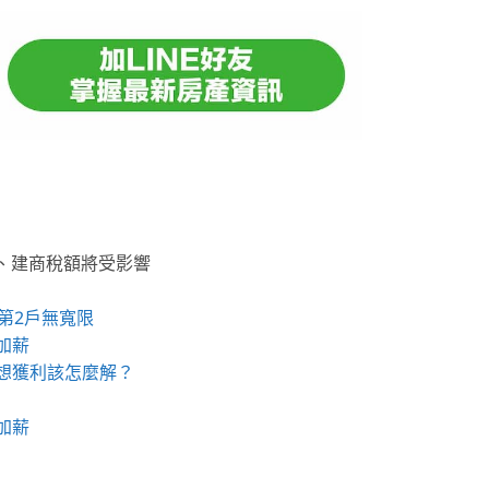
族、建商稅額將受影響
第2戶無寬限
加薪
想獲利該怎麼解？
加薪