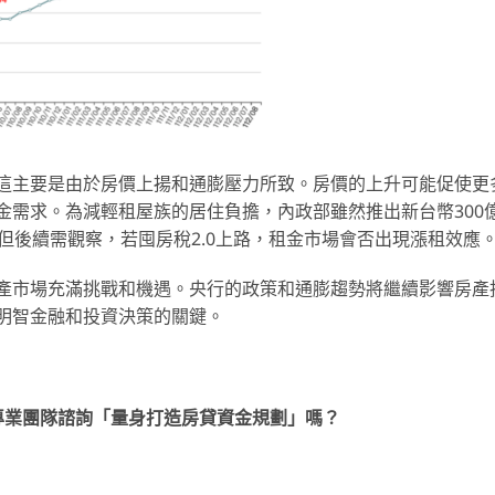
這主要是由於房價上揚和通膨壓力所致。房價的上升可能促使更
金需求。為減輕租屋族的居住負擔，內政部雖然推出新台幣300
但後續需觀察，若囤房稅2.0上路，租金市場會否出現漲租效應
產市場充滿挑戰和機遇。央行的政策和通膨趨勢將繼續影響房產
明智金融和投資決策的關鍵。
專業團隊諮詢「量身打造房貸資金規劃」嗎？