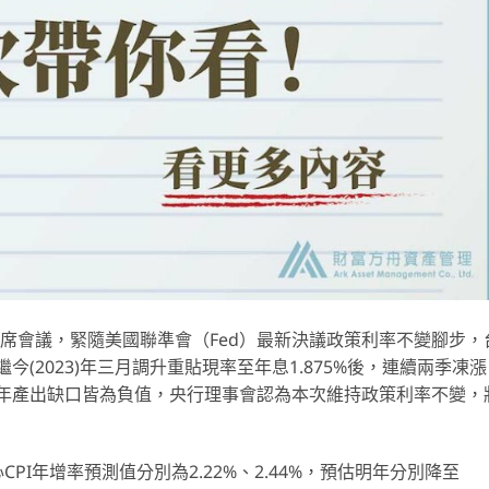
事聯席會議，緊隨美國聯準會（Fed）最新決議政策利率不變腳步，
(2023)年三月調升重貼現率至年息1.875%後，連續兩季凍漲
年產出缺口皆為負值，央行理事會認為本次維持政策利率不變，
PI年增率預測值分別為2.22%、2.44%，預估明年分別降至