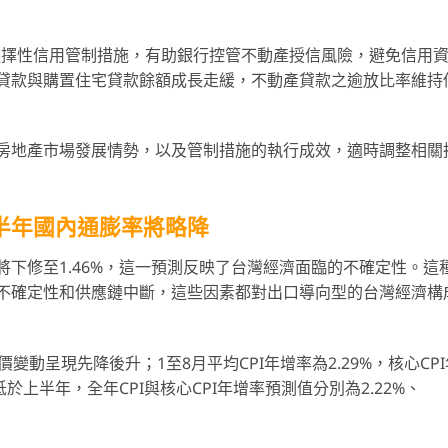
整選擇性信用管制措施，有助銀行控管不動產授信風險，避免信用
貸款與購置住宅貸款餘額成長走緩，不動產貸款之逾放比率維持
房地產市場發展情勢，以及管制措施的執行成效，適時調整相關
半年國內通膨率將略降
下修至1.46%，這一預測反映了台灣經濟面臨的不確定性。這
不確定性和供應鏈中斷，這些因素都對出口導向型的台灣經濟構
變動呈現先降後升；1至8月平均CPI年增率為2.29%，核心CPI
於上半年，全年CPI與核心CPI年增率預測值分別為2.22%、