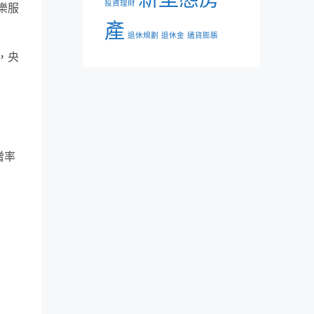
投資理財
樂服
產
退休規劃
退休金
通貨膨脹
，央
增率