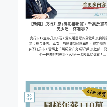
【新聞】央行升息1碼影響房貸，千萬房貸
天少喝一杯咖啡？
央行3/17宣布升息1碼，意味著民眾的貸款利息負擔
加；楊金龍表示本次目的是抑制通膨預期、穩定物價
為了打房市。實際上千萬房貸升息1碼的利息差額，
少一杯咖啡的差距？AAM一張表算給你看！...
30
11 月