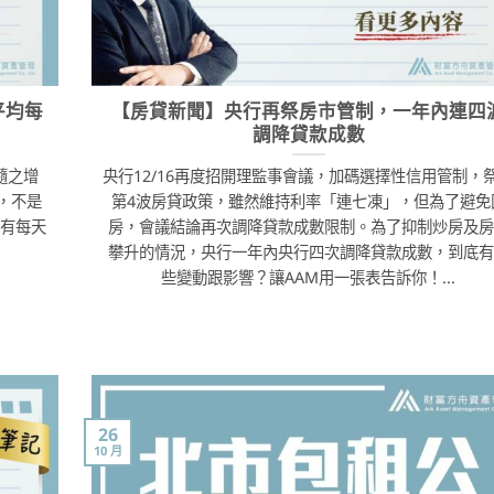
平均每
【房貸新聞】央行再祭房市管制，一年內連四
調降貸款成數
隨之增
央行12/16再度招開理監事會議，加碼選擇性信用管制，
，不是
第4波房貸政策，雖然維持利率「連七凍」，但為了避免
只有每天
房，會議結論再次調降貸款成數限制。為了抑制炒房及房
攀升的情況，央行一年內央行四次調降貸款成數，到底有
些變動跟影響？讓AAM用一張表告訴你！...
26
10 月