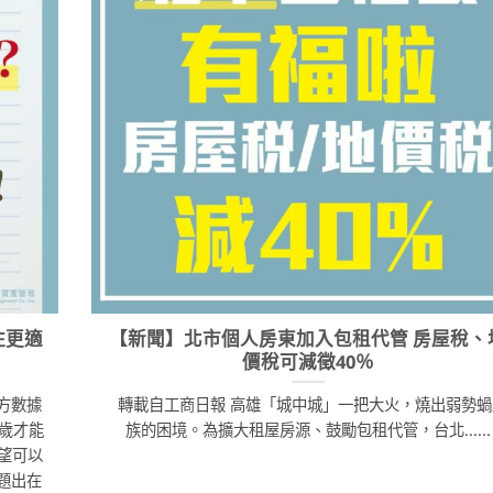
住更適
【新聞】北市個人房東加入包租代管 房屋稅、
價稅可減徵40％
方數據
轉載自工商日報 高雄「城中城」一把大火，燒出弱勢蝸
0歲才能
族的困境。為擴大租屋房源、鼓勵包租代管，台北......
望可以
題出在