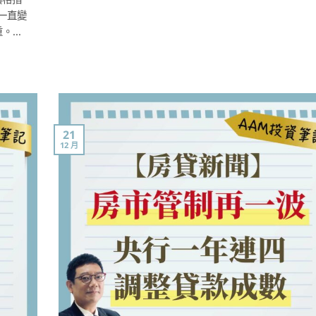
一直變
...
21
12 月