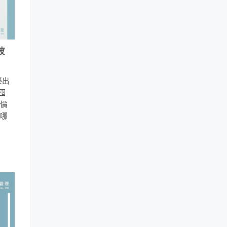
波
祭出
囤
價
哪