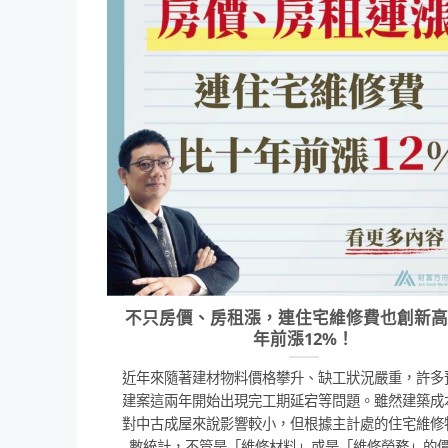
不只房價、房租漲，連住宅維修費也創新高
年前漲12%！
近年來隨著建材物料價格攀升、缺工狀況嚴重，許多
建案這兩年開始出現完工期延宕等問題。雖然建築成
對中古成屋來說影響較小，但根據主計處的住宅維修
數統計，不管是「維修材料」或是「維修勞務」的