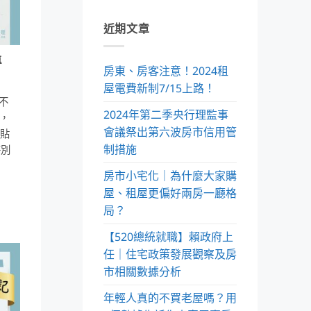
近期文章
專
房東、房客注意！2024租
屋電費新制7/15上路！
次不
2024年第二季央行理監事
，
會議祭出第六波房市信用管
貼
制措施
特別
房市小宅化｜為什麼大家購
屋、租屋更偏好兩房一廳格
局？
【520總統就職】賴政府上
任｜住宅政策發展觀察及房
市相關數據分析
年輕人真的不買老屋嗎？用