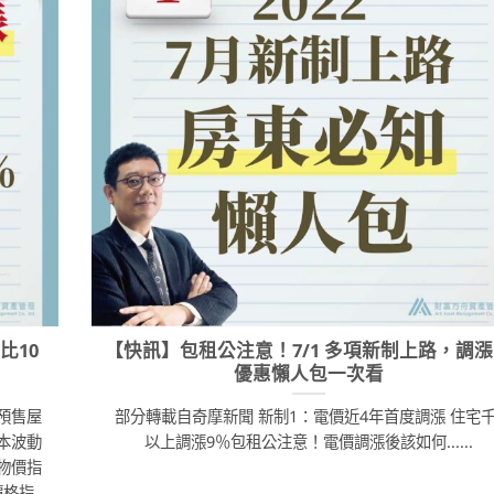
比10
【快訊】包租公注意！7/1 多項新制上路，調
優惠懶人包一次看
預售屋
部分轉載自奇摩新聞 新制1：電價近4年首度調漲 住宅
本波動
以上調漲9％包租公注意！電價調漲後該如何......
物價指
價格指