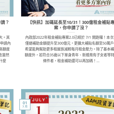
申請？
【快訊】加碼延長至10/31！300億租金補貼
案，你申請了沒？
大。其
內政部2022年租金補貼專案2.0已經於 7/1 開跑囉！本
以申請內
僅總補助金額提升至300億元，更擴大補貼名額至50萬戶
高額度
希望能夠幫助更多租屋族減輕每月租金壓力。除了基本補
息當然
額度外，若符合35歲以下單身青年、新婚育有子女者等
什麼
條件者，租金補助還可以再加碼！...
01
7 月