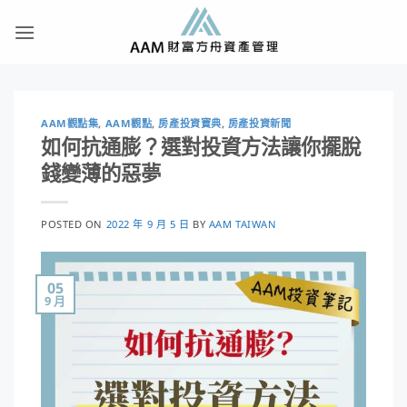
Skip
to
content
AAM觀點集
,
AAM觀點
,
房產投資寶典
,
房產投資新聞
如何抗通膨？選對投資方法讓你擺脫
錢變薄的惡夢
POSTED ON
2022 年 9 月 5 日
BY
AAM TAIWAN
05
9 月