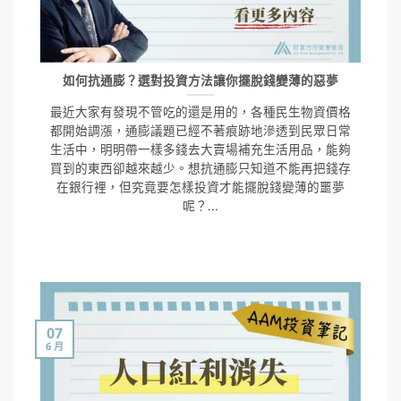
如何抗通膨？選對投資方法讓你擺脫錢變薄的惡夢
最近大家有發現不管吃的還是用的，各種民生物資價格
都開始調漲，通膨議題已經不著痕跡地滲透到民眾日常
生活中，明明帶一樣多錢去大賣場補充生活用品，能夠
買到的東西卻越來越少。想抗通膨只知道不能再把錢存
在銀行裡，但究竟要怎樣投資才能擺脫錢變薄的噩夢
呢？...
07
6 月