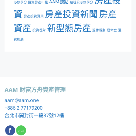
AAM觀點
必修學分 投資房產出租
包租公必修學分
資
房產投資新聞
房產
房產投資寶典
資產
新型態房產
投資理財
退休規劃
退休金
通
貨膨脹
AAM 財富方舟資產管理
aam
@aam.one
+886 2 77179200
台北市開封街一段37號12樓